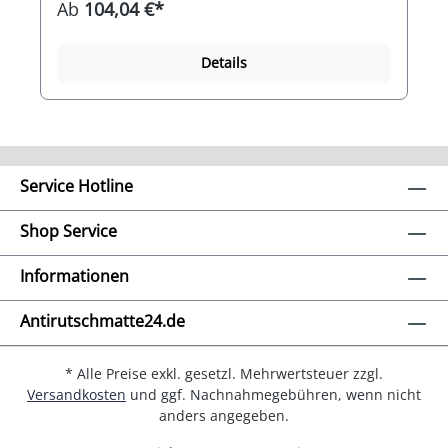
Ab
104,04 €*
Einsatzbereichen stand. Traglast / statisch: 7500
kgTraglast / dynamisch: 2500 kgTraglast /
Lagerregal: 1250kg Material: PE-RE /
Details
NR/SBRTemperaturbereich: -30°C bis
+60°CFarbe: grau
Service Hotline
Shop Service
Informationen
Antirutschmatte24.de
* Alle Preise exkl. gesetzl. Mehrwertsteuer zzgl.
Versandkosten
und ggf. Nachnahmegebühren, wenn nicht
anders angegeben.