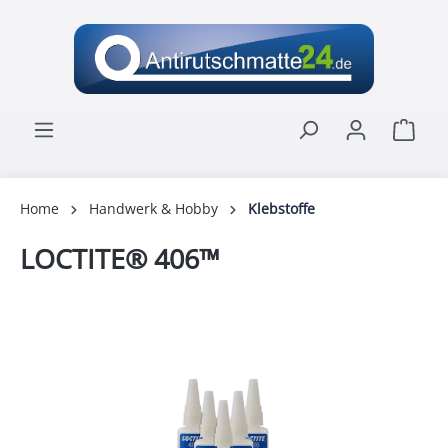
alt springen
Ware
Home
Handwerk & Hobby
Klebstoffe
LOCTITE® 406™
Bildergalerie überspringen