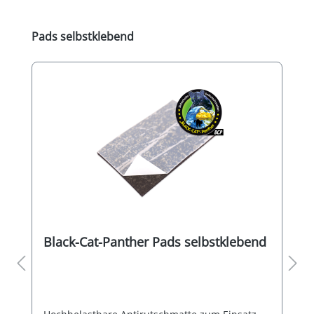
Produktgalerie überspringen
Pads selbstklebend
Black-Cat-Panther Pads selbstklebend