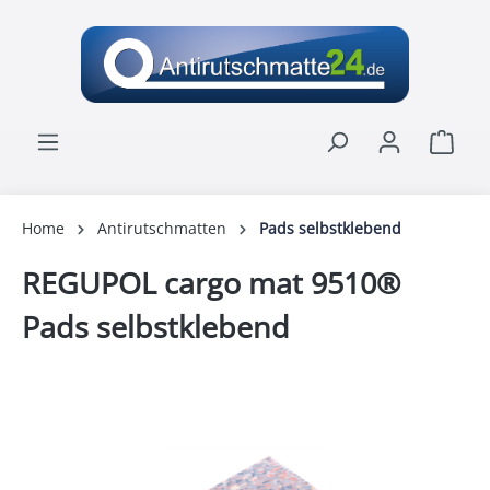
alt springen
Ware
Home
Antirutschmatten
Pads selbstklebend
REGUPOL cargo mat 9510®
Pads selbstklebend
Bildergalerie überspringen